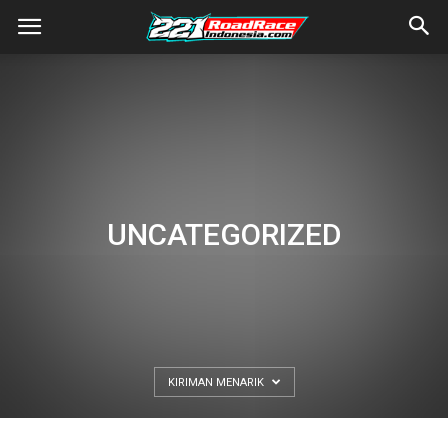
UNCATEGORIZED
KIRIMAN MENARIK